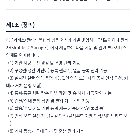
제1조 (정의)
① "서비스(관리자 앱)"라 함은 회사가 개발·운영하는 "셔틀아이디 관리
자(ShuttleID Manager)"에서 제공하는 다음 기능 및 관련 부가서비스 
일체를 의미합니다.

  (1) 기관·차량·노선 생성 및 운영 관리 기능

  (2) 구성원(성인·어린이) 등록·관리 및 얼굴 등록 관리 기능

  (3) 실시간 얼굴 인식 운영 기능(1인 인식 또는 다인 동시 인식 옵션, 카
메라 거치 운영 포함)

  (4) 통학·통근 차량 탑승 여부 확인 및 승·하차 기록 확인 기능

  (5) 건물/실내 출입 확인 및 출입 기록 확인 기능

  (6) 탑승/출입 기록 기반 통계 제공 기능(기간/인물별 등)

  (7) 인식 모드 설정 기능(로컬 인식/클라우드 기반 인식/하이브리드 모
드)

  (8) 기사·동승자 근태 관리 및 운행 관리 기능
