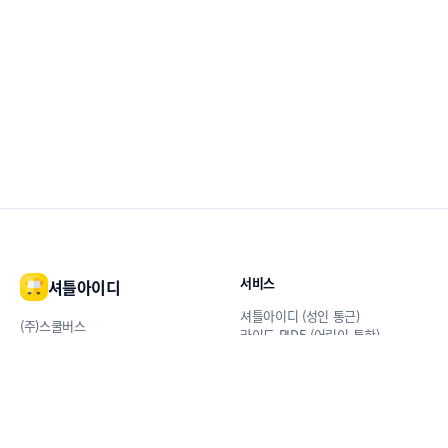
서비스
셔틀아이디
셔틀아이디 (성인 통근)
(주)스쿨버스
라이드 RIDE (어린이 통학)
서울 강서구 공항대로 194 8층
스쿨버스 (안전 통학)
(마곡동, 퀸즈파크 12차)
hi@ride.bz
이용 안내
앱 다운로드