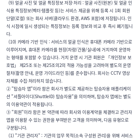
  (9) 얼굴 사진 및 얼굴 특징정보 저장·처리 : 얼굴 사진(원본) 및 얼굴 인
식용 특징정보(벡터·템플릿 등)는 서비스 제공을 위해 등록 시 1회 회원 
단말(로컬) 또는 회사 서버(클라우드 환경, AWS 포함)에 저장됩니다. 인
식 시점에 일시 생성되는 특징정보는 등록 정보와 비교 후 즉시 폐기됩니
다.

  (10) 카메라 기반 인식 : 서비스의 얼굴 인식은 휴대폰 카메라 기반으로 
이루어지며, 휴대폰 카메라를 현장(차량/건물/실내)에 거치하여 운영하
는 형태를 포함할 수 있습니다. 거치 운영 시 기관 회원은 「개인정보 보
호법」 제25조 또는 제25조의2의 적용 가능성을 고려하여 별도의 운영 
절차(촬영 안내, 운영 가이드라인 등)를 준수합니다. 회사는 CCTV 영상 
자체를 수집·처리하지 않습니다.

② "탑승자 앱"이라 함은 회사가 별도로 제공하는 탑승자용 애플리케이
션 "셔틀아이디(ShuttleID) 탑승자용"을 의미하며, 탑승자 앱에는 별도
의 이용약관이 적용됩니다.

③ "회원"이라 함은 본 약관에 따라 회사와 이용계약을 체결하고 관리자 
앱을 이용할 수 있는 권한을 부여받은 고객을 의미하며, 다음 유형으로 
구분됩니다.

  (1) "기관 관리자" : 기관의 업무 목적(소속 구성원 관리)을 위해 서비스